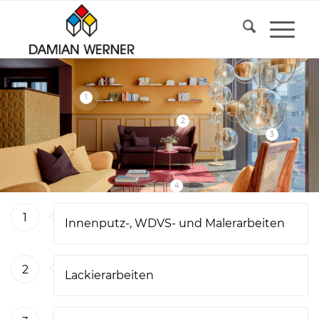
1
2
3
4
1
Innenputz-, WDVS- und Malerarbeiten
2
Lackierarbeiten